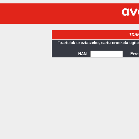
TXA
Txartelak ezeztatzeko, sartu erosketa egi
NAN
Erre