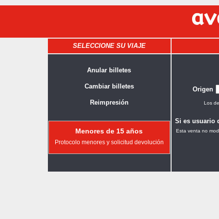
SELECCIONE SU VIAJE
Anular billetes
Cambiar billetes
Origen
Reimpresión
Los de
Si es usuario 
Menores de 15 años
Esta venta no modi
Protocolo menores y solicitud devolución